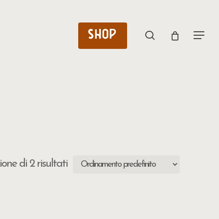
SHOP
search
Menu
one di 2 risultati