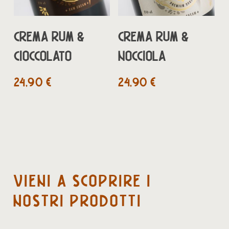
AGGIUNGI AL
AGGIUNGI AL
CREMA RUM &
CREMA RUM &
CARRELLO
CARRELLO
CIOCCOLATO
NOCCIOLA
24,90
€
24,90
€
VIENI
A
SCOPRIRE
I
NOSTRI
PRODOTTI