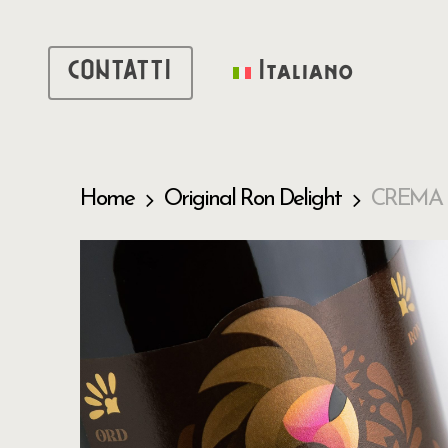
Skip
to
main
CONTATTI
Italiano
content
Home
Original Ron Delight
CREMA 