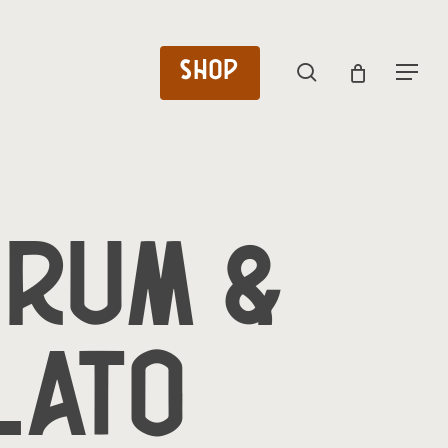
SHOP
search
Menu
 RUM &
LATO