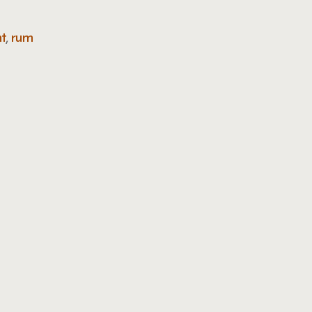
ht
,
rum