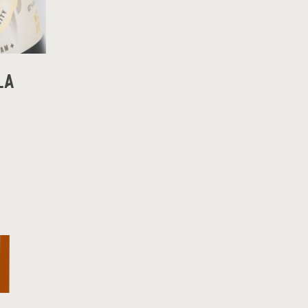
ELLO
LA
I